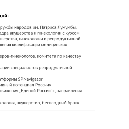
дой:
дружбы народов им. Патриса Лумумбы,
дра акушерства и гинекологии с курсом
ушерства, гинекологии и репродуктивной
шения квалификации медицинских
еров-гинекологов, комитета по качеству
ации специалистов репродуктивной
атформы SPNavigator
ивный потенциал России»
вижения „Единой России“», направления
кология, акушерство, бесплодный брак».