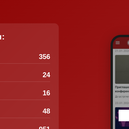
и:
356
24
16
48