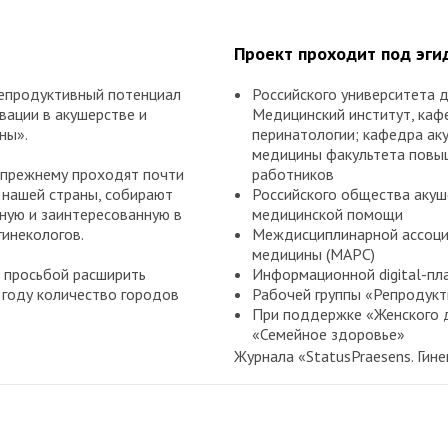
Проект проходит под эги
епродуктивный потенциал
Российского университета 
ации в акушерстве и
Медицинский институт, кафе
ны».
перинатологии; кафедра ак
медицины факультета повы
-прежнему проходят почти
работников
 нашей страны, собирают
Российского общества акуш
ную и заинтересованную в
медицинской помощи
гинекологов.
Междисциплинарной ассоци
медицины (МАРС)
 просьбой расширить
Информационной digital-пл
 году количество городов
Рабочей группы «Репродукт
При поддержке «Женского д
«Семейное здоровье»
Журнала «StatusPraesens. Гине