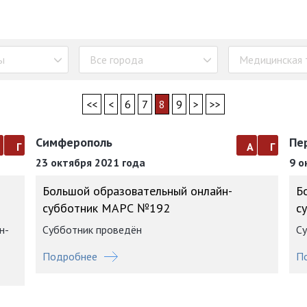
ы
Все города
Медицинская 
<<
<
6
7
8
9
>
>>
Симферополь
Пе
а
г
а
г
23 октября 2021 года
9 о
Большой образовательный онлайн-
Б
субботник МАРС №192
с
н-
Субботник проведён
Су
Подробнее
П