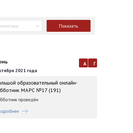
тематика
Показать
рмь
а
г
ктября 2021 года
ольшой образовательный онлайн-
убботник МАРС №17 (191)
бботник проведён
одробнее