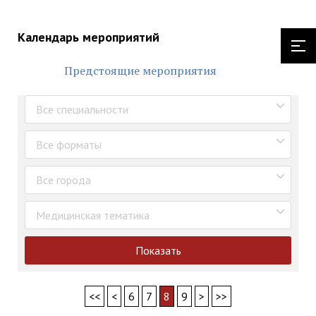
Календарь мероприятий
Предстоящие мероприятия
Все специальности
Все форматы
Все города
Медицинская тематика
Показать
<<
<
6
7
8
9
>
>>