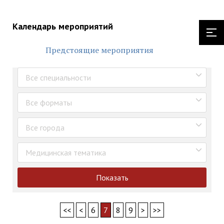
Календарь мероприятий
Предстоящие мероприятия
Все специальности
Все форматы
Все города
Медицинская тематика
Показать
<<
<
6
7
8
9
>
>>