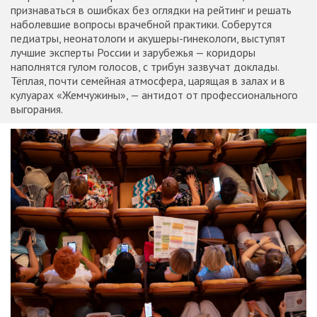
признаваться в ошибках без оглядки на рейтинг и решать
наболевшие вопросы врачебной практики. Соберутся
педиатры, неонатологи и акушеры-гинекологи, выступят
лучшие эксперты России и зарубежья — коридоры
наполнятся гулом голосов, с трибун зазвучат доклады.
Тёплая, почти семейная атмосфера, царящая в залах и в
кулуарах «Жемчужины», — антидот от профессионального
выгорания.