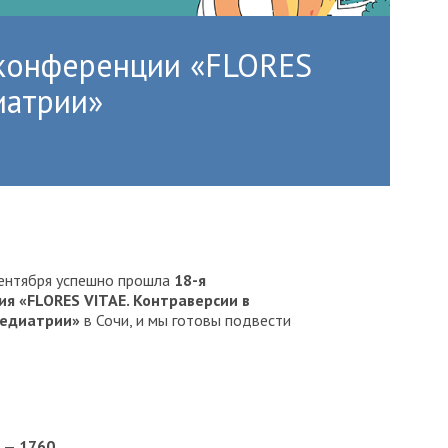
 конференции «FLORES
иатрии»
сентября успешно прошла
18-я
я «FLORES VITAE. Контраверсии в
педиатрии»
в Сочи, и мы готовы подвести
в —
1760