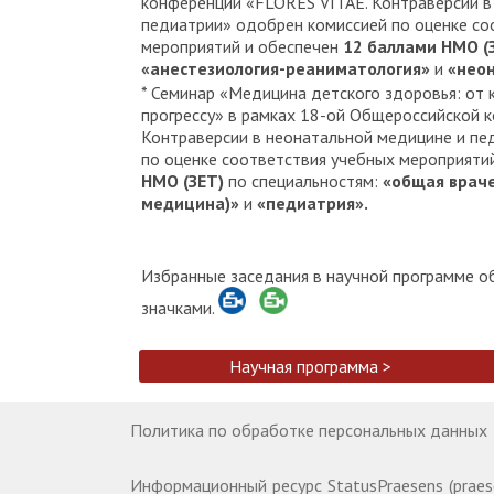
конференции «FLORES VITAE. Контраверсии в
педиатрии» одобрен комиссией по оценке со
мероприятий и обеспечен
12 баллами НМО (
«анестезиология-реаниматология»
и
«неон
* Семинар «Медицина детского здоровья: от 
прогрессу» в рамках 18-ой Общероссийской 
Контраверсии в неонатальной медицине и пе
по оценке соответствия учебных мероприяти
НМО (ЗЕТ)
по специальностям:
«общая враче
медицина)»
и
«педиатрия».
Избранные заседания в научной программе 
значками.
Научная программа >
Политика по обработке персональных данных
Информационный ресурс StatusPraesens (praes