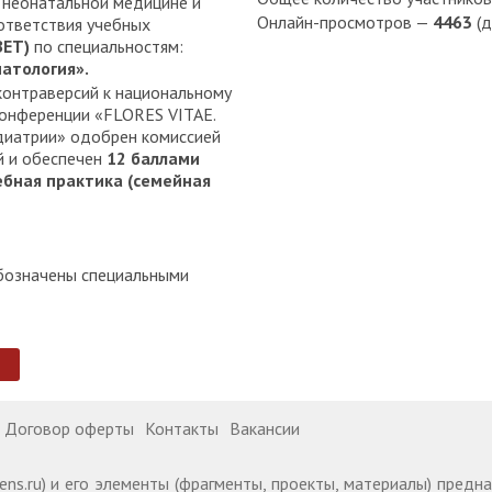
 неонатальной медицине и
Онлайн-просмотров —
4463
(д
ответствия учебных
ЗЕТ)
по специальностям:
атология».
контраверсий к национальному
конференции «FLORES VITAE.
диатрии» одобрен комиссией
й и обеспечен
12 баллами
бная практика (семейная
обозначены специальными
Договор оферты
Контакты
Вакансии
ens.ru) и его элементы (фрагменты, проекты, материалы) пред