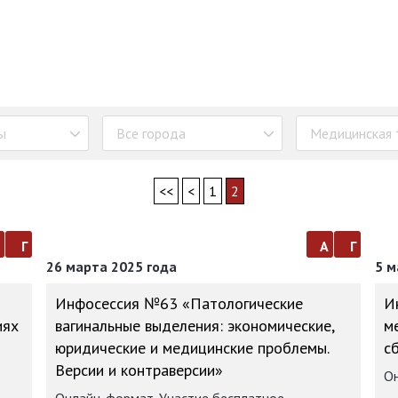
ы
Все города
Медицинская 
<<
<
1
2
а
г
а
г
26 марта 2025 года
5 м
Инфосессия №63 «Патологические
И
иях
вагинальные выделения: экономические,
м
юридические и медицинские проблемы.
с
Версии и контраверсии»
Он