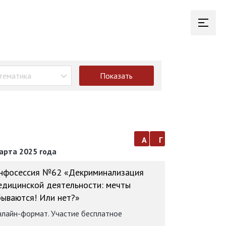
тематика
Показать
а
г
арта 2025 года
нфосессия №62 «Декриминализация
едицинской деятельности: мечты
бываются! Или нет?»
лайн-формат. Участие бесплатное