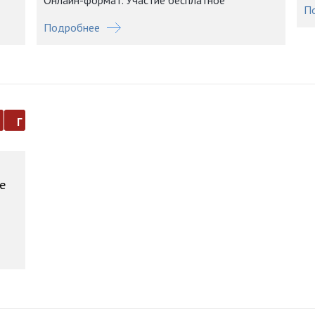
Онлайн-формат. Участие бесплатное
П
Подробнее
а
г
е