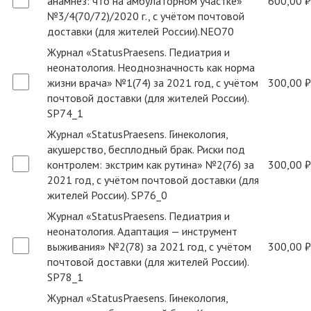
анамнез: что на амбулаторном участке»
600,00 ₽
№3/4(70/72)/2020 г., с учётом почтовой
доставки (для жителей России).NEO70
Журнал «StatusPraesens. Педиатрия и
неонатология. Неоднозначность как норма
жизни врача» №1(74) за 2021 год, с учётом
300,00 ₽
почтовой доставки (для жителей России).
SP74_1
Журнал «StatusPraesens. Гинекология,
акушерство, бесплодный брак. Риски под
контролем: экстрим как рутина» №2(76) за
300,00 ₽
2021 год, с учётом почтовой доставки (для
жителей России). SP76_0
Журнал «StatusPraesens. Педиатрия и
неонатология. Адаптация — инструмент
выживания» №2(78) за 2021 год, с учётом
300,00 ₽
почтовой доставки (для жителей России).
SP78_1
Журнал «StatusPraesens. Гинекология,