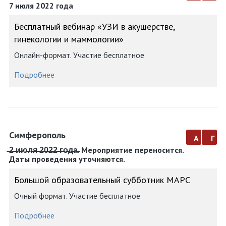
7 июля 2022 года
Бесплатный вебинар «УЗИ в акушерстве,
гинекологии и маммологии»
Онлайн-формат. Участие бесплатное
Подробнее
Симферополь
а
г
̶2̶ ̶и̶ю̶л̶я̶ ̶2̶0̶2̶2̶ ̶г̶о̶д̶а̶. Мероприятие переносится.
Даты проведения уточняются.
Большой образовательный субботник МАРС
Очный формат. Участие бесплатное
Подробнее