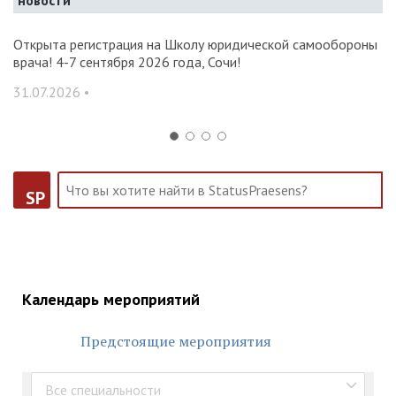
новости
и и
Открыта регистрация на Школу юридической самообороны
О
врача! 4-7 сентября 2026 года, Сочи!
ак
С
31.07.2026 •
14
SP
Календарь мероприятий
Предстоящие мероприятия
Все специальности