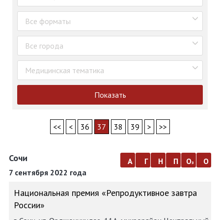
Все форматы
Все города
Медицинская тематика
Показать
<<
<
36
37
38
39
>
>>
Сочи
а
г
н
п
о
о
з
7 сентября 2022 года
Национальная премия «Репродуктивное завтра
России»