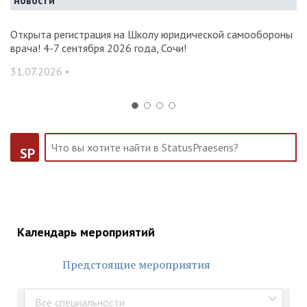
новости
и и
Открыта регистрация на Школу юридической самообороны
О
врача! 4-7 сентября 2026 года, Сочи!
ак
С
31.07.2026 •
14
SP
Календарь мероприятий
Предстоящие мероприятия
Все специальности