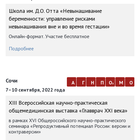
Школа им. Д.О. Отта «Невынашивание
беременности: управление рисками
невынашивания вне и во время гестации»
Онлайн-формат. Участие бесплатное
Подробнее
Сочи
а
г
н
п
о
м
о
з
7–10 сентября, 2022 года
ХIII Всероссийская научно-практическая
общемедицинская выставка «Главврач XXI века»
в рамках XVI Общероссийского научно-практического
семинара «Репродуктивный потенциал России: версии и
контраверсии»