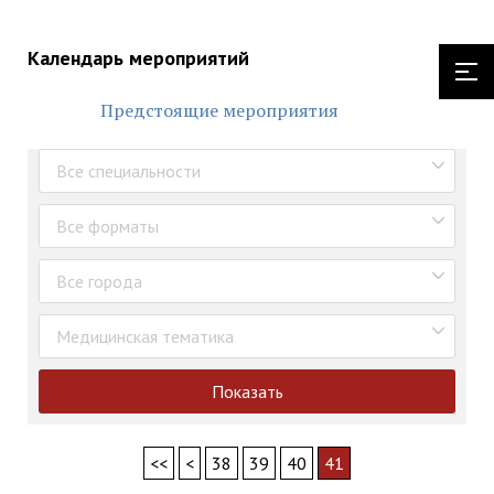
Календарь мероприятий
Предстоящие мероприятия
Все специальности
Все форматы
Все города
Медицинская тематика
Показать
<<
<
38
39
40
41