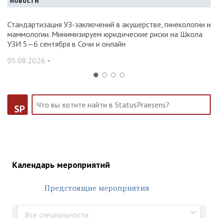
новости
Стандартизация УЗ-заключений в акушерстве, гинекологии и
О
маммологии. Минимизируем юридические риски на Школа
вр
УЗИ 5—6 сентября в Сочи и онлайн
31
05.08.2026 •
SP
Календарь мероприятий
Предстоящие мероприятия
Все специальности