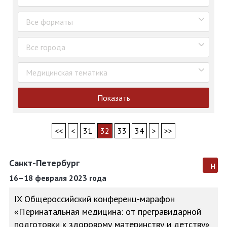
Все форматы
Все города
Медицинская тематика
Показать
<<
<
31
32
33
34
>
>>
Санкт-Петербург
н
16–18 февраля 2023 года
IX Общероссийский конференц-марафон
«Перинатальная медицина: от прегравидарной
подготовки к здоровому материнству и детству»