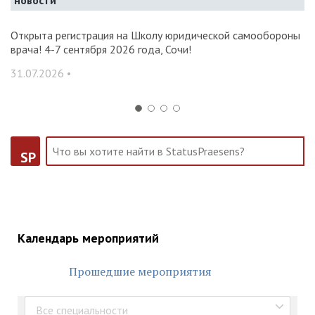
новости
и и
Открыта регистрация на Школу юридической самообороны
О
врача! 4-7 сентября 2026 года, Сочи!
ак
С
31.07.2026 •
14
SP
Календарь мероприятий
Прошедшие мероприятия
Все специальности