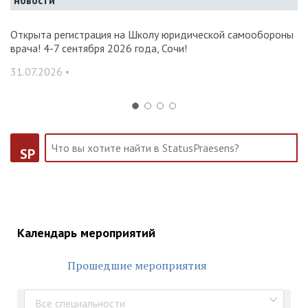
новости
и и
Открыта регистрация на Школу юридической самообороны
О
врача! 4-7 сентября 2026 года, Сочи!
ак
С
31.07.2026 •
14
SP
Календарь мероприятий
Прошедшие мероприятия
Все специальности