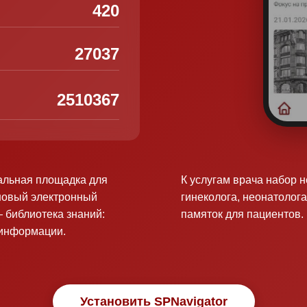
420
27037
2510367
альная площадка для
К услугам врача набор 
новый электронный
гинеколога, неонатолога
 библиотека знаний:
памяток для пациентов.
оинформации.
Установить SPNavigator