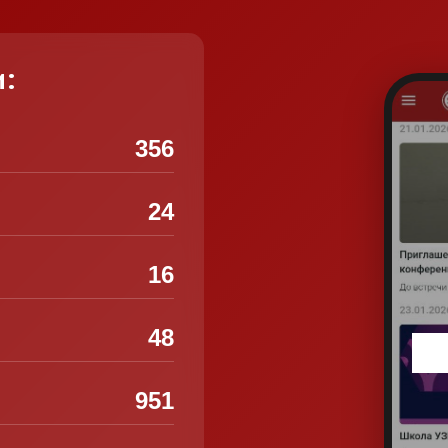
и:
356
24
16
48
951