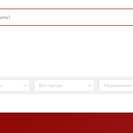
ы
Все города
Медицинская 