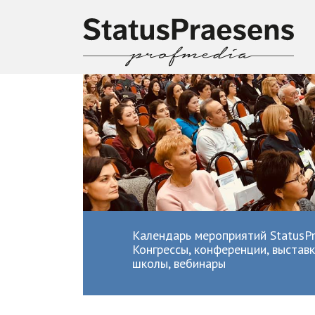
Календарь мероприятий StatusPr
Конгрессы, конференции, выставк
школы, вебинары