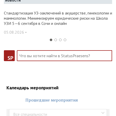
новости
Стандартизация УЗ-заключений в акушерстве, гинекологии и
О
маммологии. Минимизируем юридические риски на Школа
вр
УЗИ 5—6 сентября в Сочи и онлайн
31
05.08.2026 •
SP
Календарь мероприятий
Прошедшие мероприятия
Все специальности