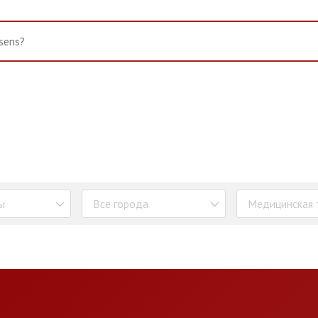
ы
Все города
Медицинская 