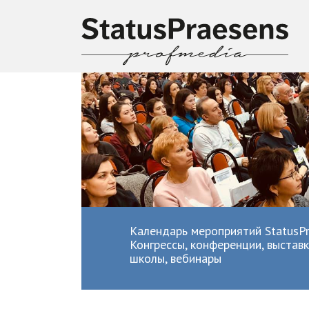
Календарь мероприятий StatusPr
Конгрессы, конференции, выставк
школы, вебинары