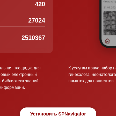
420
27024
2510367
альная площадка для
К услугам врача набор 
новый электронный
гинеколога, неонатолога
 библиотека знаний:
памяток для пациентов.
оинформации.
Установить SPNavigator