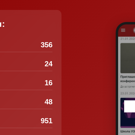
и:
356
24
16
48
951