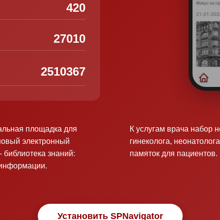
420
27010
2510367
альная площадка для
К услугам врача набор 
новый электронный
гинеколога, неонатолога
 библиотека знаний:
памяток для пациентов.
оинформации.
Установить SPNavigator