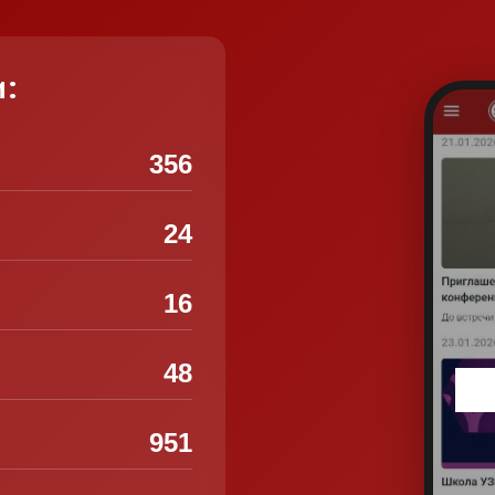
и:
356
24
16
48
951