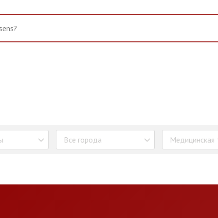
ы
Все города
Медицинская 