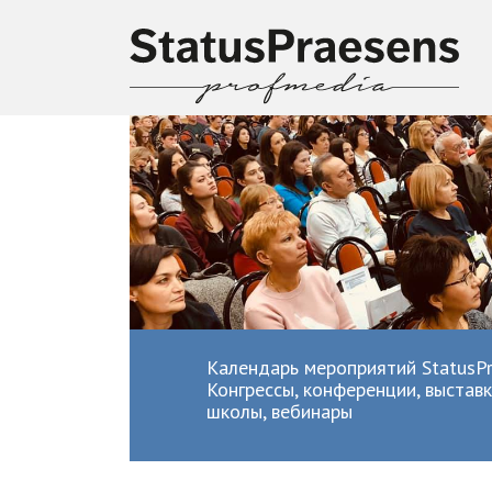
Календарь мероприятий StatusPr
Конгрессы, конференции, выставк
школы, вебинары