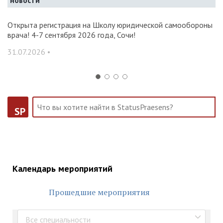
новости
и и
Открыта регистрация на Школу юридической самообороны
О
врача! 4-7 сентября 2026 года, Сочи!
ак
С
31.07.2026 •
14
SP
Календарь мероприятий
Прошедшие мероприятия
Все специальности