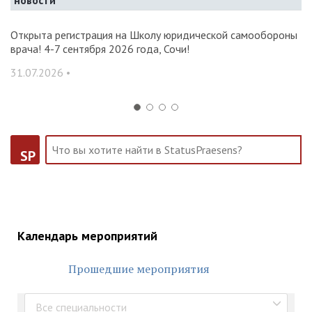
новости
и и
Открыта регистрация на Школу юридической самообороны
О
врача! 4-7 сентября 2026 года, Сочи!
ак
С
31.07.2026 •
14
SP
Календарь мероприятий
Прошедшие мероприятия
Все специальности