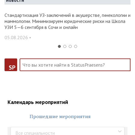
новости
Стандартизация УЗ-заключений в акушерстве, гинекологии и
О
маммологии. Минимизируем юридические риски на Школа
вр
УЗИ 5—6 сентября в Сочи и онлайн
31
05.08.2026 •
SP
Календарь мероприятий
Прошедшие мероприятия
Все специальности