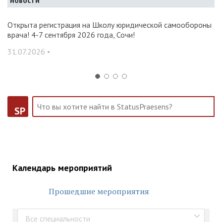
новости
и и
Открыта регистрация на Школу юридической самообороны
О
врача! 4-7 сентября 2026 года, Сочи!
ак
С
31.07.2026 •
14
SP
Календарь мероприятий
Прошедшие мероприятия
Все специальности