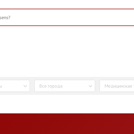
ы
Все города
Медицинская 