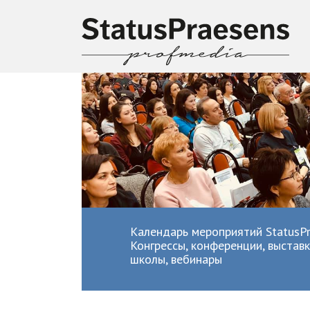
Календарь мероприятий StatusPr
Конгрессы, конференции, выставк
школы, вебинары