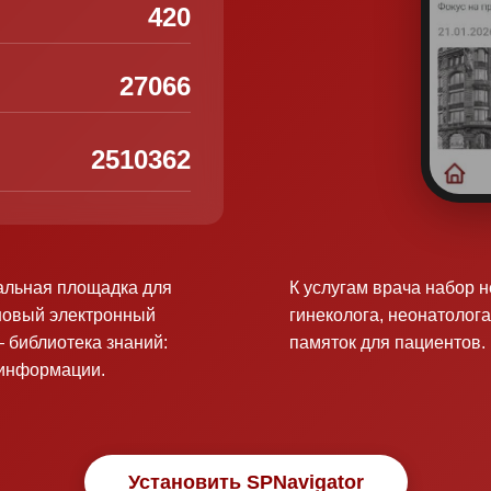
420
27066
2510362
альная площадка для
К услугам врача набор 
новый электронный
гинеколога, неонатолога
 библиотека знаний:
памяток для пациентов.
оинформации.
Установить SPNavigator