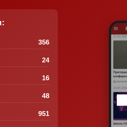
и:
356
24
16
48
951