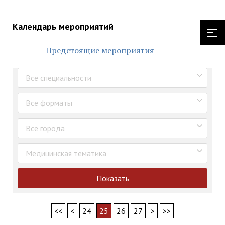
Календарь мероприятий
Предстоящие мероприятия
Все специальности
Все форматы
Все города
Медицинская тематика
Показать
<<
<
24
25
26
27
>
>>