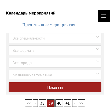
Календарь мероприятий
Предстоящие мероприятия
Все специальности
Все форматы
Все города
Медицинская тематика
Показать
<<
<
38
39
40
41
>
>>