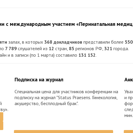
ии с международным участием «Перинатальная медици
яти
залах, в которых
368 докладчиков
представили более
550
ило
7 789
слушателей из
12
стран,
85
регионов РФ,
321
города.
н и в записи (по 1 марта) составило
131 152
.
Подписка на журнал
Анк
Специальная цена для участников конференции на
Ува
подписку на журнал "Status Praesens. Гинекология,
и п
й
акушерство, бесплодный брак".
фор
ву».
сле
мин.