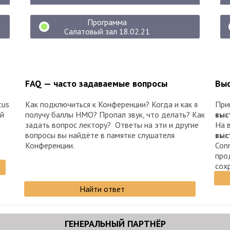
Программа
Салатовый зал 18.02.21
FAQ — часто задаваемые вопросы
Выс
tus
Как подключиться к Конференции? Когда и как я
При
ый
получу баллы НМО? Пропал звук, что делать? Как
выс
задать вопрос лектору? Ответы на эти и другие
На 
вопросы вы найдёте в памятке слушателя
выс
Конференции.
Con
про
сох
Найти ответ
ГЕНЕРАЛЬНЫЙ ПАРТНЁР