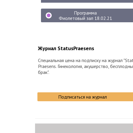
Программа
Фиолетовый зал 18.02.21
Журнал StatusPraesens
Специальная цена на подписку на журнал "Sta
Praesens. Гинекология, акушерство, бесплодн
брак".
Подписаться на журнал