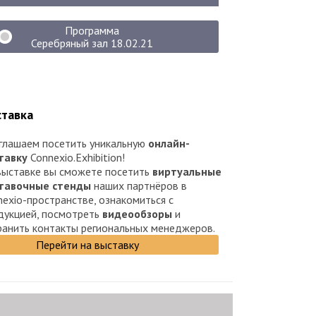
Программа
Серебряный зал 18.02.21
тавка
глашаем посетить уникальную
онлайн-
тавку
Connexio.Exhibition!
выставке вы сможете посетить
виртуальные
тавочные стенды
наших партнёров в
nexio-пространстве, ознакомиться с
дукцией, посмотреть
видеообзоры
и
ранить контакты региональных менеджеров.
Перейти на выставку