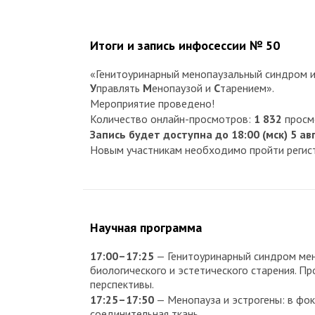
Итоги и запись инфосессии № 50
«Генитоуринарный менопаузальный синдром 
У
правлять
М
енопаузой и
С
тарением».
Мероприятие проведено!
Количество онлайн-просмотров:
1 832
просмо
Запись будет доступна до 18:00 (мск) 5 ав
Новым участникам необходимо пройти регист
Научная программа
17:00–17:25
— Генитоуринарный синдром ме
биологического и эстетического старения. Пр
перспективы.
17:25–17:50
— Менопауза и эстрогены: в фо
соединительная ткань.