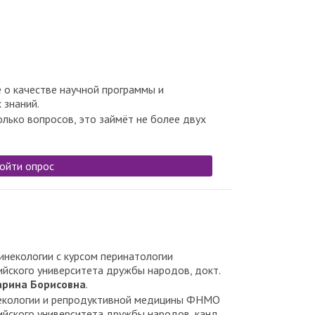
 о качестве научной программы и
 знаний.
олько вопросов, это займёт не более двух
ойти опрос
инекологии с курсом перинатологии
йского университета дружбы народов, докт.
рина Борисовна
.
некологии и репродуктивной медицины ФНМО
йского университета дружбы народов, канд.