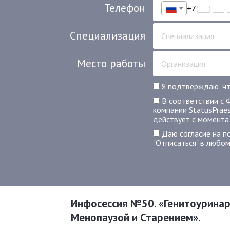
Телефон
+7
Специализация
Место работы
Я подтверждаю, чт
В соответствии с 
компании StatusPrae
действует с момента
Даю согласие на п
"Отписаться" в любом
Инфосессия №50. «Генитоуринар
Менопаузой и Старением».