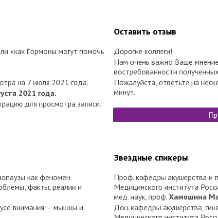
Оставить отзыв
или «как
Г
ормоны могут помочь
Дорогие коллеги!
Нам очень важно Ваше мнение
востребованности полученных
тра на 7 июля 2021 года.
Пожалуйста, ответьте на неск
минут.
густа 2021 года.
рацию для просмотра записи.
Пр
Звездные спикеры
нопаузы как феномен
Проф. кафедры акушерства и г
облемы, факты, реалии и
Медицинского института Росси
мед. наук, проф.
Хамошина Ма
кусе внимания — мышцы и
Доц. кафедры акушерства, ги
Медицинского института Росси