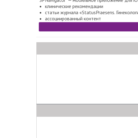
SPNavigator — мобильное приложение для iOS
клинические рекомендации
статьи журнала «StatusPraesens. Гинеколог
ассоциированный контент