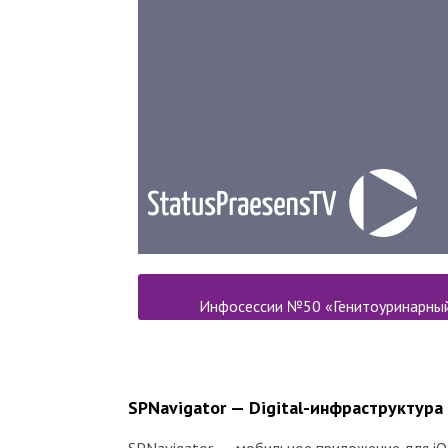
Инфосессии №50 «Генитоуринарный 
SPNavigator — Digital-инфраструктура