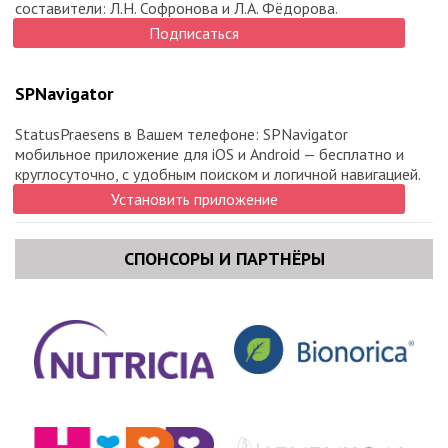
«Педиатрия и неонатология: развитие клинических
составители: Л.Н. Софронова и Л.А. Фёдорова.
практик» (Москва)
Подписаться
...и другие.
SPNavigator
StatusPraesens в Вашем телефоне: SPNavigator
мобильное приложение для iOS и Android — бесплатно и
круглосуточно, с удобным поиском и логичной навигацией.
Установить приложение
СПОНСОРЫ И ПАРТНЁРЫ