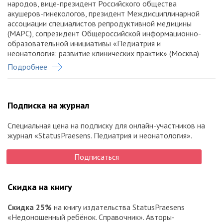
народов, вице-президент Российского общества
акушеров-гинекологов, президент Междисциплинарной
ассоциации специалистов репродуктивной медицины
(МАРС), сопрезидент Общероссийской информационно-
образовательной инициативы «Педиатрия и
неонатология: развитие клинических практик» (Москва)
Захарова Ирина Николаевна
, засл. врач РФ, докт. мед.
Подробнее
наук, проф., зав. кафедрой педиатрии им. Г.Н. Сперанского
педиатрического факультета Российской медицинской
академии непрерывного профессионального образования,
Подписка на журнал
президент Ассоциации врачей по содействию в
повышении квалификации педиатров, президент
Ассоциации по изучению витамина D, вице-президент
Специальная цена на подписку для онлайн-участников на
Общероссийской информационно-образовательной
журнал «StatusPraesens. Педиатрия и неонатология».
инициативы «Педиатрия и неонатология: развитие
клинических практик» (Москва)
Подписаться
Продеус Андрей Петрович
, докт. мед. наук, проф.,
главный внештатный детский специалист аллерголог-
иммунолог Минздрава Московской области, зав. кафедрой
Скидка на книгу
клинической иммунологии и аллергологии Высшей
медицинской школы, вице-президент Общероссийской
Скидка 25%
на книгу издательства StatusPraesens
информационно-образовательной инициативы
«Недоношенный ребёнок. Справочник». Авторы-