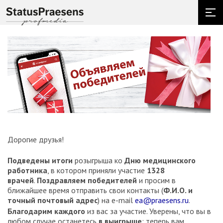
Дорогие друзья!
Подведены итоги
розыгрыша ко
Дню медицинского
работника
, в котором приняли участие
1328
врачей
.
Поздравляем победителей
и просим в
ближайшее время отправить свои контакты (
Ф.И.О. и
точный почтовый адрес
) на e-mail
ea@praesens.ru
.
Благодарим каждого
из вас за участие. Уверены, что вы в
любом случае останетесь
в выигрыше
: теперь вам