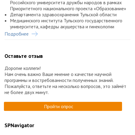
Российского университета дружбы народов в рамках
Приоритетного национального проекта «Образование»
Департамента здравоохранения Тульской области
Медицинского института Тульского государственного
университета, кафедры акушерства и гинекологии
Подробнее
Российского университета дружбы народов,
Медицинского института, кафедры акушерства и
генекологии с курсом перинатологии кафедры
акушерства, гинекологии и репродуктивной медицины
Оставьте отзыв
факультета непрерывного медицинского образования
Родильного дома № 1 г. Тулы имени В.С.Гумилевской
Дорогие коллеги!
Междисциплинарной ассоциации специалистов
Нам очень важно Ваше мнение о качестве научной
репродуктивной медицины (МАРС)
программы и востребованности полученных знаний.
Журнала «StatusPraesens. Гинекология, акушерство,
Пожалуйста, ответьте на несколько вопросов, это займёт
бесплодный брак»
не более двух минут.
Научный и технический организатор: Медиабюро
StatusPraesens
Пройти опрос
SPNavigator