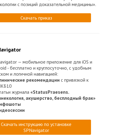
екологии с позиций доказательной медицины».
Скачать приказ
avigator
avigator — мобильное приложение для iOS и
oid - бесплатно и круглосуточно, с удобным
ском и логичной навигацией:
линические рекомендации
с привязкой к
КБ10
татьи журнала
«StatusPraesens.
инекология, акушерство, бесплодный брак»
нфошоты
и
деосессии
Скачать инструкцию по установке
SPNavigator