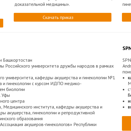
доказательной медицины».
гин
Скачать приказ
SPN
и Башкортостан
SPN
ы Российского университета дружбы народов в рамках
Andr
пои
го университета, кафедры акушерства и гинекологии №1
к
а и гинекологии с курсом ИДПО медико-
М
ем биологии
с
. Уфы
Г
ьного центра
и
, Медицинского института, кафедры акушерства и
в
дры акушерства, гинекологии и репродуктивной
инского образования
Ассоциация акушеров-гинекологов» Республики