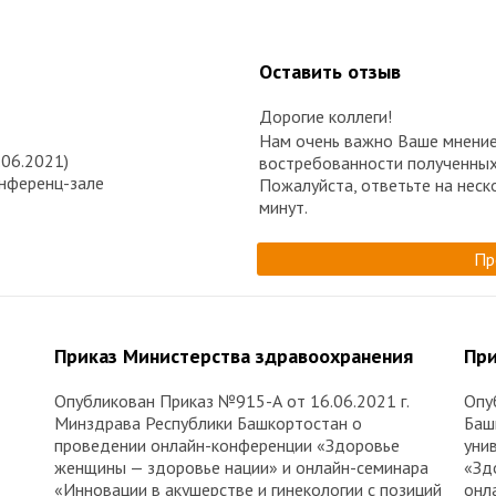
Оставить отзыв
Дорогие коллеги!
Нам очень важно Ваше мнение
.06.2021)
востребованности полученных
онференц-зале
Пожалуйста, ответьте на неск
минут.
Пр
Приказ Министерства здравоохранения
При
Опубликован Приказ №915-А от 16.06.2021 г.
Опу
Минздрава Республики Башкортостан о
Баш
проведении онлайн-конференции «Здоровье
уни
женщины — здоровье нации» и онлайн-семинара
«Зд
«Инновации в акушерстве и гинекологии с позиций
онл