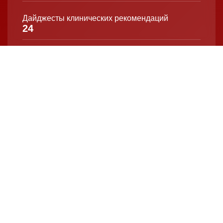
Дайджесты клинических рекомендаций
24
Калькуляторы & чек-листы
16
Памятки для пациентов
48
Статьи от редакции StatusPraesens
951
Врачебные видеоматериалы
420
Активных пользователей приложения
27063