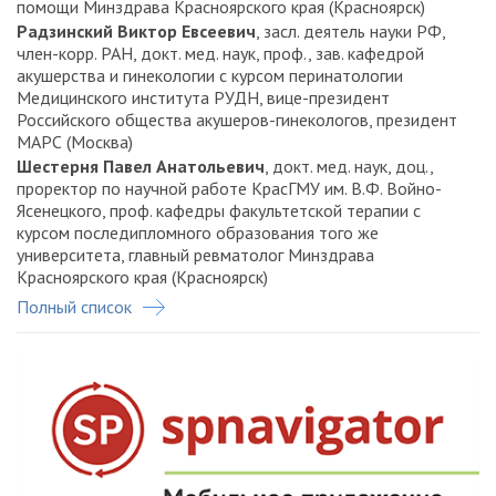
помощи Минздрава Красноярского края (Красноярск)
Радзинский Виктор Евсеевич
, засл. деятель науки РФ,
член-корр. РАН, докт. мед. наук, проф., зав. кафедрой
акушерства и гинекологии с курсом перинатологии
Медицинского института РУДН, вице-президент
Российского общества акушеров-гинекологов, президент
МАРС (Москва)
Шестерня Павел Анатольевич
, докт. мед. наук, доц.,
проректор по научной работе КрасГМУ им. В.Ф. Войно-
Ясенецкого, проф. кафедры факультетской терапии с
курсом последипломного образования того же
университета, главный ревматолог Минздрава
Красноярского края (Красноярск)
Шагеева Галина Александровна
, канд. мед. наук,
Полный список
консультант отдела организации педиатрической и
акушерско-гинекологической помощи Минздрава
Красноярского края (Красноярск)
Артымук Наталья Владимировна
, докт. мед. наук, проф.,
главный внештатный специалист Минздрава РФ по
акушерству, гинекологии и репродуктивному здоровью в
Сибирском федеральном округе, зав. кафедрой
акушерства и гинекологии им. Г.А. Ушаковой КемГМУ,