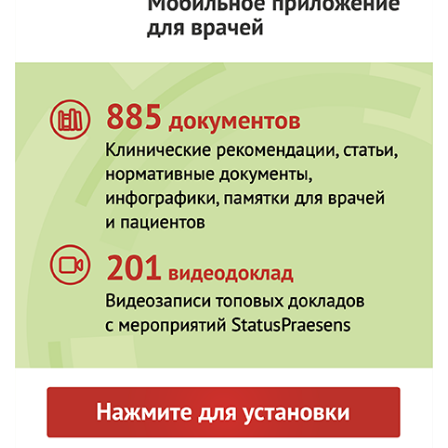
президент Кемеровской региональной общественной
организации «Ассоциация акушеров-гинекологов»
(Кемерово)
Цхай Виталий Борисович
, докт. мед. наук, проф., зав.
кафедрой перинатологии, акушерства и гинекологии
лечебного факультета КрасГМУ им. В.Ф. Войно-
Ясенецкого, президент Ассоциации врачей акушеров-
гинекологов Красноярского края (Красноярск)
Хамошина Марина Борисовна
, докт. мед. наук, проф.,
проф. кафедры акушерства и гине-кологии с курсом
перинатологии Медицинского института Российского
университета дружбы народов, ведущий эксперт рабочей
группы МАРС «Эндокринология женского организма»
(Москва)
Базина Марина Ивановна
, докт. мед. наук, доц., главный
внештатный специалист по репродуктивному здоровью
Минздрава Красноярского края, зав. кафедрой акушерства
и гинекологии ИПО КрасГМУ им. В.Ф. Войно-Ясенецкого
(Красноярск)
Макаренко Татьяна Александровна
, докт. мед. наук,
доц., главный внештатный специалист по
специализированной гинекологической помощи