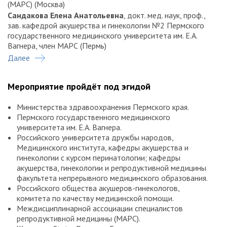
(МАРС) (Москва)
Сандакова Елена Анатольевна
, докт. мед. наук, проф.,
зав. кафедрой акушерства и гинекологии №2 Пермского
государственного медицинского университета им. Е.А.
Вагнера, член МАРС (Пермь)
Олина Анна Александровна
Далее
, докт. мед. наук, проф.,
советник директора Научно-исследовательского
института акушерства, гинекологии и репродуктологии им.
Мероприятие пройдёт под эгидой
Д.О. Отта, проф. кафедры акушерства и гинекологии №1
Пермского государственного медицинского университета
Министерства здравоохранения Пермского края.
им. Е.А. Вагнера, член МАРС (Санкт-Петербург)
Пермского государственного медицинского
Лих Ольга Анатольевна
, главный внештатный специалист
университета им. Е.А. Вагнера.
по акушерству и гинекологии, главный внештатный
Российского университета дружбы народов,
специалист детский гинеколог Минздрава Пермского края,
Медицинского института, кафедры акушерства и
зам. главного врача по акушерско-гинекологической
гинекологии с курсом перинатологии; кафедры
помощи Пермской краевой клинической больницы, зав.
акушерства, гинекологии и репродуктивной медицины
консультативно-диагностической поликлиникой той же
факультета непрерывного медицинского образования.
больницы, член МАРС (Пермь)
Российского общества акушеров-гинекологов,
комитета по качеству медицинской помощи.
Междисциплинарной ассоциации специалистов
репродуктивной медицины (МАРС).