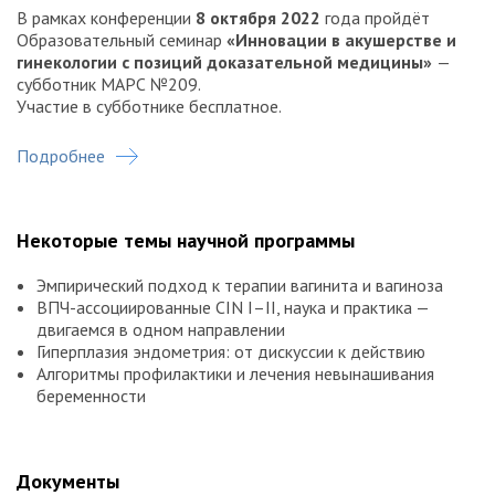
кредитами НМО (ЗЕТ)
по специальности «акушерство и
В рамках конференции
8 октября 2022
года пройдёт
гинекология».
Подробнее
Образовательный семинар
«Инновации в акушерстве и
гинекологии с позиций доказательной медицины»
—
субботник МАРС №209.
Участие в субботнике бесплатное.
Подробнее
Некоторые темы научной программы
Эмпирический подход к терапии вагинита и вагиноза
ВПЧ-ассоциированные CIN I–II, наука и практика —
двигаемся в одном направлении
Гиперплазия эндометрия: от дискуссии к действию
Алгоритмы профилактики и лечения невынашивания
беременности
Документы