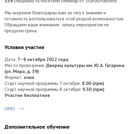
354
специалиста посетили семинар от StatusPraesens.
Мы искренне благодарны вам за тягу к знаниям и
готовность воспользоваться этой редкой возможностью.
Обращаем ваше внимание: запись мероприятия не
предусмотрена.
Условия участия
Дата:
7–8 октября 2022 года
Место проведения:
Дворец культуры им. Ю.А. Гагарина
(ул. Мира, д. 39)
Формат:
очно
Старт научной программы 7 октября:
8.00 (прм)
Старт научной программы 8 октября
: 9.30 (прм)
Участие бесплатное
Симпозиум "Акушерство и гинекология - 2022: от науки к
НМО
практике" в рамках Межрегиональной научно-
практической конференции "Здоровье женщины -
здоровье нации" одобрен комиссией по оценке
Дополнительное обучение
соответствия учебных мероприятий и обеспечен
4