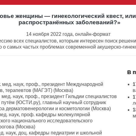
вье женщины — гинекологический квест, или 
распространённых заболеваний?»
14 ноября 2022 года, онлайн-формат
сию всех специалистов, которым интересен поиск решения
о о самых частых проблемах современной акушерско-гинек
В 
т. мед. наук, проф., президент Международной
1
в, терапевтов (МАГЭТ) (Москва)
в
т. мед. наук, проф., президент Гильдии специалистов
1
путём (ЮСТИ.ру), главный научный сотрудник
л
ра дерматовенерологии и косметологии (Москва)
1
. мед. наук, проф. кафедры молекулярной
м
кого национального исследовательского
рогова (Москва)
мед. наук, доц. кафедры педиатрии и школьной