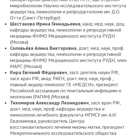
микробиологии Научно-исследовательского института
акушерства, гинекологии и репродуктологии им. Д.О.
Отта (Санкт-Петербург)
Шестакова Ирина Геннадьевна
, канд. мед. наук, доц.
кафедры акушерства, гинекологии и репродуктивной
медицины ФНМО Медицинского института РУДН
(Москва)
Соловьёва Алина Викторовна
, докт. мед. наук, проф.
кафедры акушерства, гинекологии и репродуктивной
медицины ФНМО Медицинского института РУДН, член
МАРС (Москва)
Кира Евгений Фёдорович
, засл. деятель науки РФ,
засл. врач РФ, акад. РАЕН, докт. мед. наук, проф.,
главный акушер-гинеколог ГК «МЕДСИ», президент
Российской ассоциации по генитальным инфекциям и
неоплазии (РАГИН) (Москва)
Тихомиров Александр Леонидович
, засл. врач РФ,
докт. мед. наук, проф. кафедры акушерства и
гинекологии лечебного факультета МГМСУ им. А.И.
Евдокимова, руководитель Центра
восстановительного лечения миомы матки, президент
Межрегионального исследовательского общества