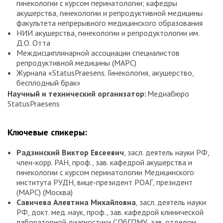
гинекологии с курсом перинатологии; кафедры
акушерства, гинекологии и репродуктивной медицины
факультета непрерывного медицинского образования
НИИ акушерства, гинекологии и репродуктологии им.
Д.О. Отта
Междисциплинарной ассоциации специалистов
репродуктивной медицины (МАРС)
Журнала «StatusPraesens. Гинекология, акушерство,
бесплодный брак»
Научный и технический организатор:
Медиабюро
StatusPraesens
Ключевые спикеры:
Радзинский Виктор Евсеевич
, засл. деятель науки РФ,
член-корр. РАН, проф., зав. кафедрой акушерства и
гинекологии с курсом перинатологии Медицинского
института РУДН, вице-президент РОАГ, президент
(МАРС) (Москва)
Савичева Алевтина Михайловна
, засл. деятель науки
РФ, докт. мед. наук, проф., зав. кафедрой клинической
лабораторной диагностики СПбГПМУ, зав. отделом