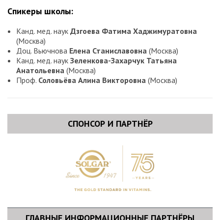
Прибавка массы в период менопаузального перехода
Спикеры школы:
Новые рекомендации ВОЗ по микронутритивной
поддержке беременности. Контраверсии с российскими
Канд. мед. наук
Дзгоева
Фатима Хаджимуратовна
клиническими рекомендациями.
(Москва)
Доц. Вьючнова
Елена Станиславовна
(Москва)
Канд. мед. наук
Зеленкова-Захарчук Татьяна
Анатольевна
(Москва)
Проф.
Соловьёва Алина Викторовна
(Москва)
СПОНСОР И ПАРТНЁР
ГЛАВНЫЕ ИНФОРМАЦИОННЫЕ ПАРТНЁРЫ