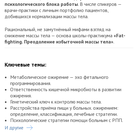
психологического блока работы
. В числе спикеров —
врачи-практики с личным портфолио пациентов,
добившихся нормализации массы тела.
Рациональный, не замутнённый мифами взгляд на
снижение массы тела — основа школы-практикума
«Fat-
fighting. Преодоление избыточной массы тела»
.
Ключевые темы:
Метаболическое ожирение — эхо фетального
программирования.
Ответственность кишечной микробиоты в развитии
ожирения.
Генетический ключ к контролю массы тела.
Расстройства приёма пищи у больных. ожирением:
определение, классификация, лечебные стратегии.
Психологические стратегии помощи больным с РПП.
И другие
Нарушение биоценоза влагалища женщин с ожирением.
На что обратить внимание клиницисту?