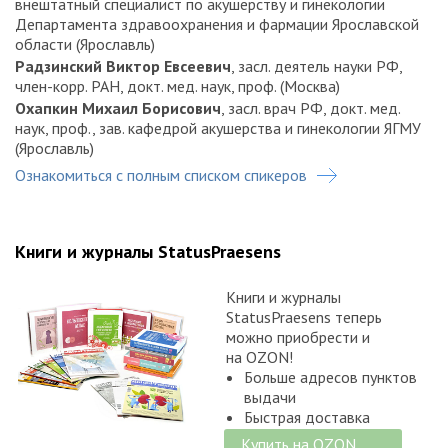
внештатный специалист по акушерству и гинекологии
Департамента здравоохранения и фармации Ярославской
области (Ярославль)
Радзинский Виктор Евсеевич
, засл. деятель науки РФ,
член-корр. РАН, докт. мед. наук, проф. (Москва)
Охапкин Михаил Борисович
, засл. врач РФ, докт. мед.
наук, проф., зав. кафедрой акушерства и гинекологии ЯГМУ
(Ярославль)
Абашова Елена Ивановна
, канд. мед. наук (Санкт-
Ознакомиться с полным списком спикеров
Петербург)
Аганезова Наталия Владимировна
, докт. мед. наук,
проф. (Санкт-Петербург)
Книги и журналы StatusPraesens
Герасимов Алексей Михайлович
, докт. мед. наук, проф.
(Иваново)
Книги и журналы
Бурчаков Денис Игоревич
, канд. мед. наук, доц. (Москва)
StatusPraesens теперь
Бурчакова Милана Николаевна
, супружеский и
можно приобрести и
репродуктивный психолог (Москва)
на OZON!
Ледина Антонина Виталиевна
, докт. мед. наук, доц.
Больше адресов пунктов
(Москва)
выдачи
Соловьёва Алина Викторовна
, докт. мед. наук, проф.
Быстрая доставка
(Москва)
Купить на OZON
Сутугина Ольга Николаевна
, ассистент кафедры