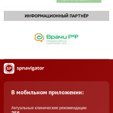
акушерства и гинекологии ЯГМУ (Ярославль)
Хамошина Марина Борисовна
, докт. мед. наук, проф.,
проф. (Москва)
ИНФОРМАЦИОННЫЙ ПАРТНЁР
Троханова Ольга Валентиновна
, докт. мед. наук, проф.
(Ярославль)
Ших Евгения Валерьевна
, докт. мед. наук, проф. (Москва)
Шестакова Ирина Геннадьевна
, канд. мед. наук, доц.
(Москва)
В мобильном приложении:
Актуальные клинические рекомендации