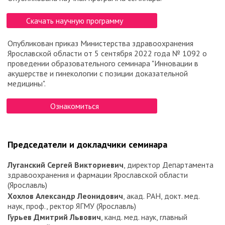
рекомендациями.
Железодефицитные состояния у беременных и в период
Скачать научную программу
подготовки к беременности. На что важно обращать
внимание акушеру-гинекологу
Опубликован приказ Министерства здравоохранения
Ярославской области от 5 сентября 2022 года № 1092 о
проведении образовательного семинара "Инновации в
акушерстве и гинекологии с позиции доказательной
медицины".
Ознакомиться
Председатели и докладчики семинара
Луганский Сергей Викториевич
, директор Департамента
здравоохранения и фармации Ярославской области
(Ярославль)
Хохлов Александр Леонидович
, акад. РАН, докт. мед.
наук, проф., ректор ЯГМУ (Ярославль)
Гурьев Дмитрий Львович
, канд. мед. наук, главный