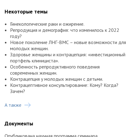
Некоторые темы
Гинекологические раки и ожирение.
Репродукция и демография: что изменилось к 2022
году?
Новое поколение ЛНГ-ВМС – новые возможности для
молодых женщин.
Здоровье женщины и контрацепция: «инвестиционный
портфель клинициста».
Особенность репродуктивного поведения
современных женщин.
Контрацепция у молодых женщин с детьми.
Контрацептивное консультирование: Кому? Когда?
Зачем?
Выбор гестагенов в препаратах МГТ с учетом
А также
метаболических изменений в постменопаузе?
От преконцепции к успешному вынашиванию. Что
должен предусмотреть клиницист?
Документы
Новые рекомендации ВОЗ по диететике беременных.
Контраверсии с российскими клиническими
Опубликована научная программа семинара.