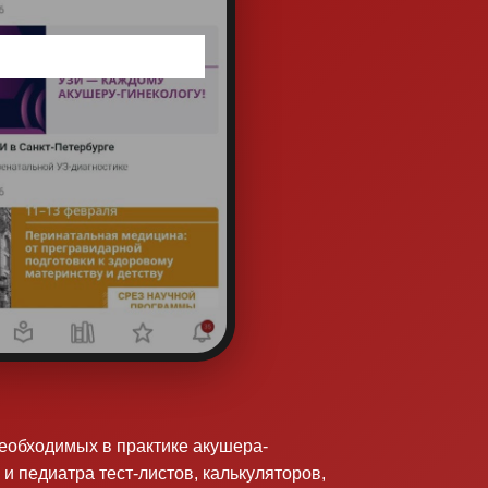
необходимых в практике акушера-
 и педиатра тест-листов, калькуляторов,