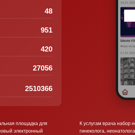
48
951
420
27056
2510366
альная площадка для
К услугам врача набор 
новый электронный
гинеколога, неонатолога