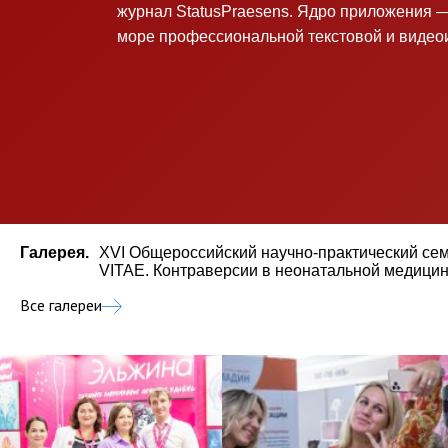
журнал StatusPraesens. Ядро приложения —
море профессиональной текстовой и виде
Галерея.
XVI Общероссийский научно-практический се
VITAE. Контраверсии в неонатальной медицине
Все галереи
VIII Торжественная церемония вручения Национальной премии «Репродуктивное завтра России» 2019. Сочи
X Торжественная церемония вручения Национальной премии «Репродуктивное завтра России 2022». Сочи
IX Торжественная церемония вручения Нацио
IX Общероссийский конференц-марафон «Перинатальная медицина: от