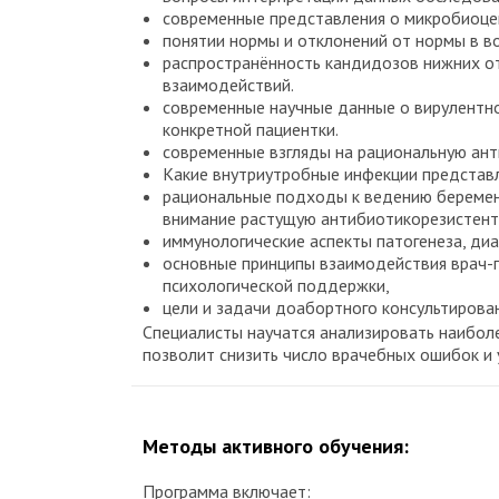
современные представления о микробиоце
понятии нормы и отклонений от нормы в в
распространённость кандидозов нижних от
взаимодействий.
современные научные данные о вирулентнос
конкретной пациентки.
современные взгляды на рациональную ан
Какие внутриутробные инфекции представ
рациональные подходы к ведению беременн
внимание растущую антибиотикорезистентн
иммунологические аспекты патогенеза, диаг
основные принципы взаимодействия врач-п
психологической поддержки,
цели и задачи доабортного консультирован
Специалисты научатся анализировать наиболе
позволит снизить число врачебных ошибок и
Методы активного обучения:
Программа включает: