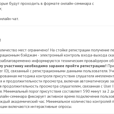
оторые будут проходить в формате онлайн-семинара с
и;
онлайн-чат.
:
оличество мест ограничено! На стойке регистрации получение 
страционным бэйджам - электронный контроль входа-выхода ск
 заблаговременно информируются техническим провайдером об 
ру участнику необходимо заранее пройти регистрацию!
При
r ID), связанный с регистрационными данными пользователя. У
рованная методика контроля присутствия слушателя имплемент
я и продолжительности просмотра, включая автоматическую зап
я продолжительность просмотра слушателем, связанная с User I
. Минимальный порог присутствия составляет 590 минут за 2 дн
онлайн-семинара фиксирует активное время подключения пользо
ждый академический час. Минимальное количество контролей пр
 лекции включаются интерактивные опросы.