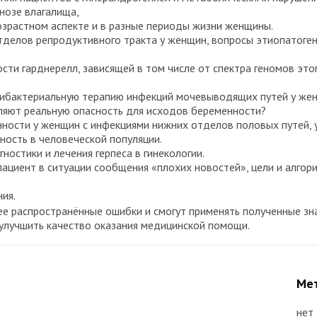
нозе влагалища,
озрастном аспекте и в разные периоды жизни женщины.
делов репродуктивного тракта у женщин, вопросы этиопатоген
ти гарднерелл, зависящей в том числе от спектра геномов это
тибактериальную терапию инфекций мочевыводящих путей у жен
ляют реальную опасность для исходов беременности?
ости у женщин с инфекциями нижних отделов половых путей, у
ость в человеческой популяции.
ностики и лечения герпеса в гинекологии.
ациент в ситуации сообщения «плохих новостей», цели и алгор
ия.
е распространённые ошибки и смогут применять полученные зна
 улучшить качество оказания медицинской помощи.
Мет
нет