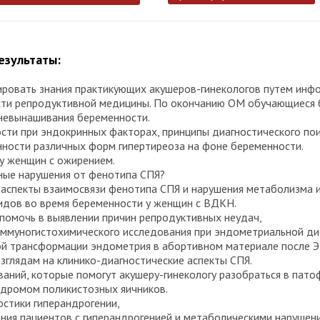
езультаты:
зировать знания практикующих акушеров-гинекологов путем инф
сти репродуктивной медицины. По окончанию ОМ обучающиеся б
невынашивания беременности.
сти при эндокринных факторах, принципы диагностического пои
ности различных форм гипертиреоза на фоне беременности.
у женщин с ожирением.
ные нарушения от фенотипа СПЯ?
 аспекты взаимосвязи фенотипа СПЯ и нарушения метаболизма и
идов во время беременности у женщин с ВДКН.
 помочь в выявлении причин репродуктивных неудач,
 иммуногистохимического исследования при эндометриальной ди
й трансформации эндометрия в абортивном материале после Э
глядам на клинико-диагностические аспекты СПЯ.
аний, которые помогут акушеру-гинекологу разобраться в пато
ндромом поликистозных яичников.
стики гиперандрогении,
ия пациентов с гиперандрогенией и метаболическими нарушен