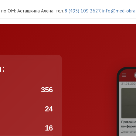
по ОМ: Асташкина Алена, тел.
8 (495) 109 2627
,
info@med-obraz
и:
356
24
16