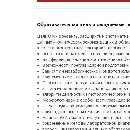
Образовательная цель и ожидаемые р
Цель ОМ - обновить, расширить и системати
данных и клинических рекомендациях в обла
место эндокринных факторов в проблеме 
особенности патогенеза потери беременно
дифференциально-диагностические особен
Возможности прегравидарной подготовки 
Зависят ли метаболические и эндотелиаль
современные взгляды на патогенетические
Особенности использования глюкокортико
как иммунологические исследования могут
алгоритм диагностики гистологического и
Морфологические особенности гравидарно
актуальную информацию по современным вз
прикладные аспекты генетических исследов
Нюансы УЗИ диагностики у пациенток с си
современные методы лабораторной диагно
вопросы интерпретации данных обследован