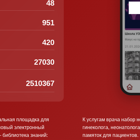
48
951
420
27030
2510367
альная площадка для
К услугам врача набор 
новый электронный
гинеколога, неонатолога
 библиотека знаний:
памяток для пациентов.