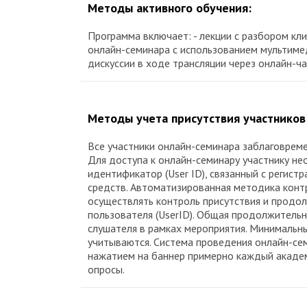
Методы активного обучения:
Программа включает: - лекции с разбором кл
онлайн-семинара с использованием мультимед
дискуссии в ходе трансляции через онлайн-ча
Методы учета присутствия участников
Все участники онлайн-семинара заблаговрем
Для доступа к онлайн-семинару участнику не
идентификатор (User ID), связанный с реги
средств. Автоматизированная методика контр
осуществлять контроль присутствия и продо
пользователя (UserID). Общая продолжительн
слушателя в рамках мероприятия. Минимальны
учитываются. Система проведения онлайн-се
нажатием на баннер примерно каждый академи
опросы.