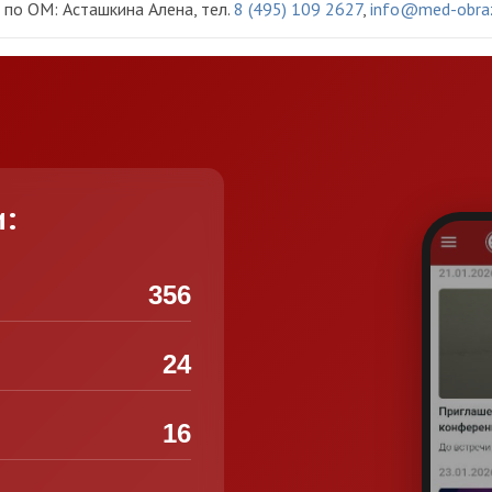
по ОМ: Асташкина Алена, тел.
8 (495) 109 2627
,
info@med-obraz
и:
356
24
16