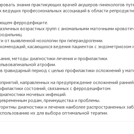
зировать знания практикующих врачей акушеров-гинекологов пу
ях ведущих профессиональных ассоциаций в области репродукт
рующем ферродефиците.
различных возрастных групп с аномальными маточными кровоте
родильниц.
и от выявленной нозологии при гиперандрогении.
комендаций, касающихся ведения пациенток с эндометриозом н
ания, методы диагностики лечения и профилактики.
ульвовагинальной атрофии.
 гравидарный период с целью профилактики осложнений у мате
оприятий, направленных на предупреждение осложнений ранней
офилактики состояний, связанных с ферродецифитом.
 диагностики мочевых инфекций.
девременным родам, преимущества и проблемы.
горитмы диагностики и лечения наиболее распространенных заб
использованию их для выбора оптимальной терапии.