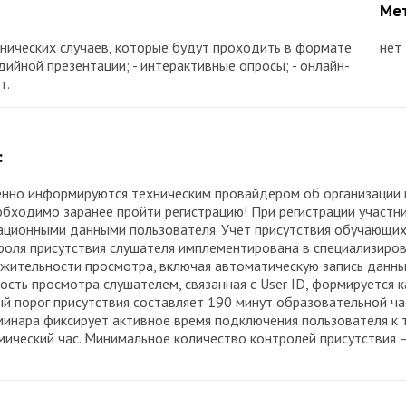
Мет
инических случаев, которые будут проходить в формате
нет
ийной презентации; - интерактивные опросы; - онлайн-
т.
:
енно информируются техническим провайдером об организации 
обходимо заранее пройти регистрацию! При регистрации участн
страционными данными пользователя. Учет присутствия обучающ
оля присутствия слушателя имплементирована в специализирова
лжительности просмотра, включая автоматическую запись данны
ость просмотра слушателем, связанная с User ID, формируется 
й порог присутствия составляет 190 минут образовательной ча
минара фиксирует активное время подключения пользователя к 
ческий час. Минимальное количество контролей присутствия – 