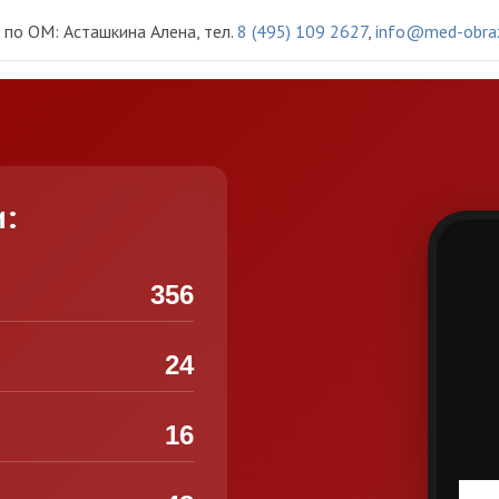
по ОМ: Асташкина Алена, тел.
8 (495) 109 2627
,
info@med-obraz
и:
356
24
16