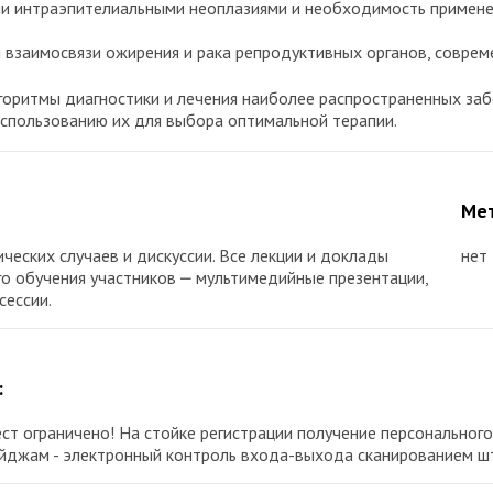
ыми интраэпителиальными неоплазиями и необходимость примен
взаимосвязи ожирения и рака репродуктивных органов, совреме
горитмы диагностики и лечения наиболее распространенных заб
использованию их для выбора оптимальной терапии.
Мет
ческих случаев и дискуссии. Все лекции и доклады
нет
го обучения участников ⎼ мультимедийные презентации,
сессии.
:
ест ограничено! На стойке регистрации получение персонально
эйджам - электронный контроль входа-выхода сканированием ш