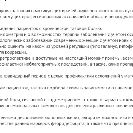
зировать знания практикующих врачей акушеров-гинекологов пу
ях ведущих профессиональных ассоциаций в области репродукт
 ведения пациенток с хронической тазовой болью.
эндометрия и о возможностях терапии заболевания с учётом о
екологических заболеваний современных женщин с учётом новых
о оценить, на каком из уровней регуляции (гипоталамус, гипоф
ля коррекции.
ретроспективе и доступные на настоящий момент приёмы, возм
офилактики неблагоприятных последствий, а также, какие преп
 гравидарный период с целью профилактики осложнений у мате
м пациенток, тактика подбора схемы в зависимости от анамнез
.
вой боли, связанной с эндометриозом, а также о вариантах ком
инно-минеральных комплексов для решения различных клиническ
венными дисплазиями молочных желёз, алгоритм диагностики и 
ачестве ранних маркёров ферродефицита, а также что предпис