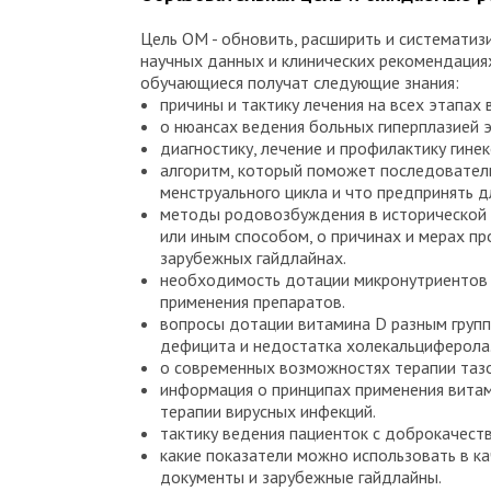
Цель ОМ - обновить, расширить и системати
научных данных и клинических рекомендаци
обучающиеся получат следующие знания:
причины и тактику лечения на всех этапах
о нюансах ведения больных гиперплазией 
диагностику, лечение и профилактику гин
алгоритм, который поможет последовательн
менструального цикла и что предпринять д
методы родовозбуждения в исторической 
или иным способом, о причинах и мерах пр
зарубежных гайдлайнах.
необходимость дотации микронутриентов в
применения препаратов.
вопросы дотации витамина D разным группа
дефицита и недостатка холекальциферола
о современных возможностях терапии тазо
информация о принципах применения витам
терапии вирусных инфекций.
тактику ведения пациенток с доброкачест
какие показатели можно использовать в к
документы и зарубежные гайдлайны.