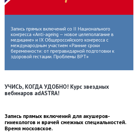
Запись прямых включений со II Национального
конгресса «Anti-ageing — новое целеполагание в
медицине» и IX Общероссийского конгресса с
международным участием «Ранние сроки
беременности: от прегравидарной подготовки к
здоровой гестации. Проблемы ВРТ»
УЧИСЬ, КОГДА УДОБНО! Курс звездных
вебинаров adASTRA!
Запись прямых включений для акушеров-
гинекологов и врачей смежных специальностей.
Время московское.