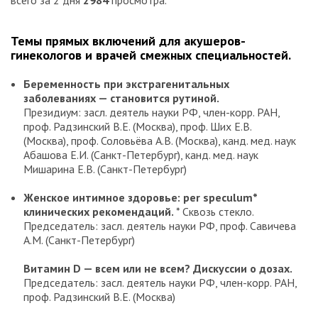
всего за 2 дня
2984
просмотра.
Темы прямых включений для акушеров-
гинекологов и врачей смежных специальностей.
Беременность при экстрагенитальных
заболеваниях — становится рутиной.
Президиум: засл. деятель науки РФ, член-корр. РАН,
проф. Радзинский В.Е. (Москва), проф. Ших Е.В.
(Москва), проф. Соловьёва А.В. (Москва), канд. мед. наук
Абашова Е.И. (Санкт-Петербург), канд. мед. наук
Мишарина Е.В. (Санкт-Петербург)
Женское интимное здоровье: per speculum*
клинических рекомендаций.
* Сквозь стекло.
Председатель: засл. деятель науки РФ, проф. Савичева
А.М. (Санкт-Петербург)
Витамин D — всем или не всем? Дискуссии о дозах.
Председатель: засл. деятель науки РФ, член-корр. РАН,
проф. Радзинский В.Е. (Москва)