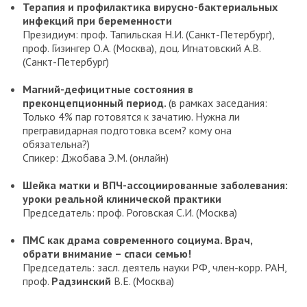
Терапия и профилактика вирусно-бактериальных
инфекций при беременности
Президиум: проф. Тапильская Н.И. (Санкт-Петербург),
проф. Гизингер О.А. (Москва), доц. Игнатовский А.В.
(Санкт-Петербург)
Магний-дефицитные состояния в
преконцепционный период.
(в рамках заседания:
Только 4% пар готовятся к зачатию. Нужна ли
прегравидарная подготовка всем? кому она
обязательна?)
Спикер: Джобава Э.М. (онлайн)
Шейка матки и ВПЧ-ассоциированные заболевания:
уроки реальной клинической практики
Председатель: проф. Роговская С.И. (Москва)
ПМС как драма современного социума. Врач,
обрати внимание – спаси семью!
Председатель: засл. деятель науки РФ, член-корр. РАН,
проф.
Радзинский
В.Е. (Москва)