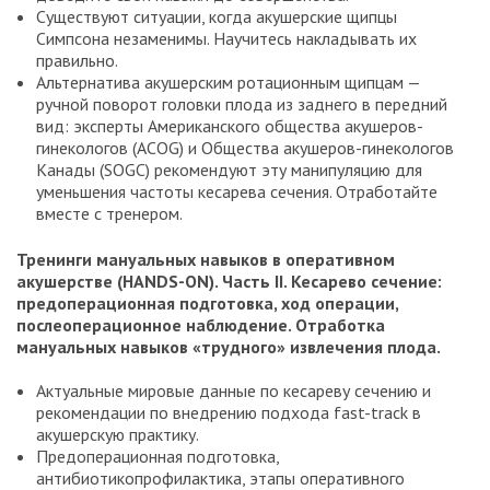
Существуют ситуации, когда акушерские щипцы
Симпсона незаменимы. Научитесь накладывать их
правильно.
Альтернатива акушерским ротационным щипцам —
ручной поворот головки плода из заднего в передний
вид: эксперты Американского общества акушеров-
гинекологов (ACOG) и Общества акушеров-гинекологов
Канады (SOGC) рекомендуют эту манипуляцию для
уменьшения частоты кесарева сечения. Отработайте
вместе с тренером.
Тренинги мануальных навыков в оперативном
акушерстве (
HANDS-
ON). Часть
II. Кесарево сечение:
предоперационная подготовка, ход операции,
послеоперационное наблюдение. Отработка
мануальных навыков «трудного» извлечения плода.
Актуальные мировые данные по кесареву сечению и
рекомендации по внедрению подхода fast-track в
акушерскую практику.
Предоперационная подготовка,
антибиотикопрофилактика, этапы оперативного