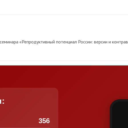
еминара «Репродуктивный потенциал России: версии и контравер
и:
356