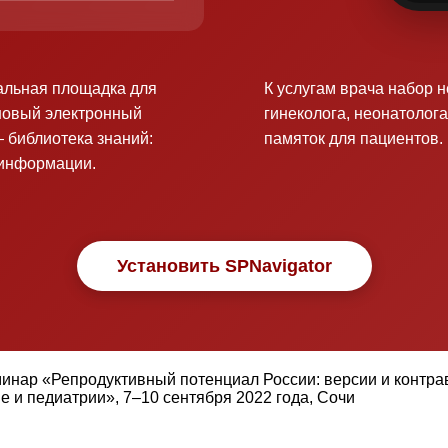
альная площадка для
К услугам врача набор 
новый электронный
гинеколога, неонатолога
 библиотека знаний:
памяток для пациентов.
оинформации.
Установить SPNavigator
минар «Репродуктивный потенциал России: версии и конт
 и педиатрии», 7–10 сентября 2022 года, Сочи