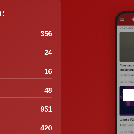
и:
356
24
16
48
951
420