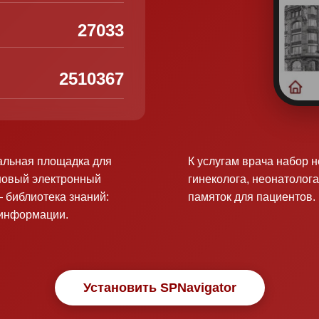
27033
2510367
альная площадка для
К услугам врача набор 
новый электронный
гинеколога, неонатолога
 библиотека знаний:
памяток для пациентов.
оинформации.
Установить SPNavigator