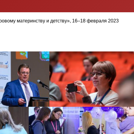
овому материнству и детству», 16–18 февраля 2023
IX Торжественная церемония вручения Национальной премии. «Репродуктивное завтра России 2021». Сочи
X Общероссийский конференц-марафон «Перинатальная медицина: о