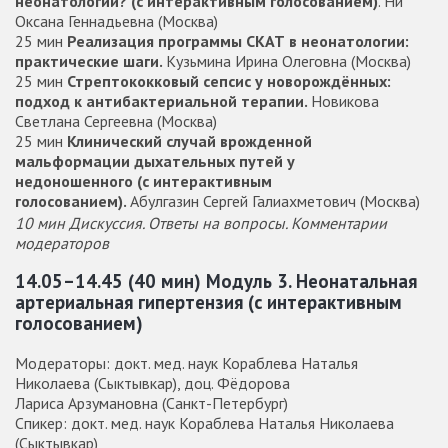
неонатологии? (с интерактивным голосованием)
. Ни
Оксана Геннадьевна (Москва)
25 мин
Реализация программы СКАТ в неонатологии:
практические шаги.
Кузьмина Ирина Олеговна (Москва)
25 мин
Стрептококковый сепсис у новорождённых:
подход к антибактериальной терапии.
Новикова
Светлана Сергеевна (Москва)
25 мин
Клинический случай врожденной
мальформации дыхательных путей у
недоношенного (с интерактивным
голосованием).
Абулгазин Сергей Галиахметович (Москва)
10 мин Дискуссия. Ответы на вопросы. Комментарии
модераторов
14.05–14.45 (40 мин) Модуль 3.
Неонатальная
артериальная гипертензия (с интерактивным
голосованием)
Модераторы: докт. мед. наук Кораблева Наталья
Николаева (Сыктывкар), доц. Фёдорова
Лариса Арзумановна (Санкт-Петербург)
Спикер: докт. мед. наук Кораблева Наталья Николаева
(Сыктывкар)