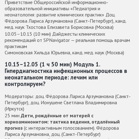
Приветствие Общероссийской информационно-
образовательной инициативы «Педиатрия и
неонатология: развитие клинических практик» Доц.
Фёдорова Лариса Арзумановна (Санкт-Петербург), канд.
мед. наук Тхостова Елизавета Борисовна (Москва)
10.05–10.15 (10 мин) Дайджесты клинических
рекомендаций от SPNavigator — реальная помощь врачам
практикам
Симоновская Хильда Юрьевна, канд. мед. наук (Москва)
10.15–12.05 (1 ч 50 мин) Модуль 1.
Гипердиагностика инфекционных процессов в
неонатальном периоде: лечим или
контролируем?
Модераторы: доц. Фёдорова Лариса Арзумановна (Санкт-
Петербург), доц. Ионушене Светлана Владимировна
(Иркутск)
25 мин
Дети, рождённые от матерей с
хориоамнионитом: тактика ведения, отдалённый
прогноз
(с интерактивным голосованием). Фёдорова
Лариса Арзумановна, доц. (Санкт-Петербург)