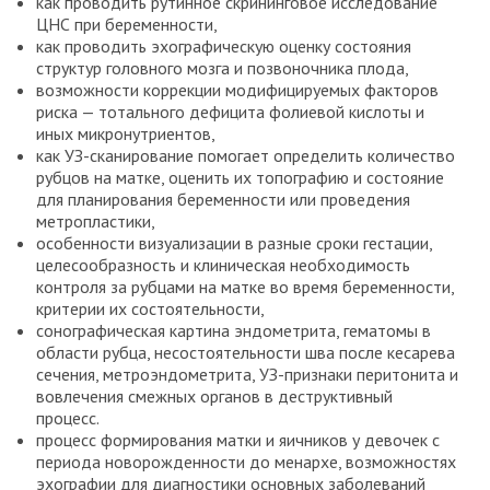
как проводить рутинное скрининговое исследование
ЦНС при беременности,
как проводить эхографическую оценку состояния
структур головного мозга и позвоночника плода,
возможности коррекции модифицируемых факторов
риска — тотального дефицита фолиевой кислоты и
иных микронутриентов,
как УЗ-сканирование помогает определить количество
рубцов на матке, оценить их топографию и состояние
для планирования беременности или проведения
метропластики,
особенности визуализации в разные сроки гестации,
целесообразность и клиническая необходимость
контроля за рубцами на матке во время беременности,
критерии их состоятельности,
сонографическая картина эндометрита, гематомы в
области рубца, несостоятельности шва после кесарева
сечения, метроэндометрита, УЗ-признаки перитонита и
вовлечения смежных органов в деструктивный
процесс.
процесс формирования матки и яичников у девочек с
периода новорожденности до менархе, возможностях
эхографии для диагностики основных заболеваний