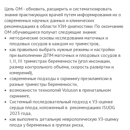
Цель ОМ - обновить, расширить и систематизировать
знания практикующих врачей путем информирования их о
современных научных данных и клинических
рекомендациях в области УЗИ-диагностики. По окончанию
ОМ обучающиеся получат следующие знания:
методические основы исследования маточных и
плодовых сосудов в каждом из триместров,
как правильно выбрать нужные режимы и настройки
при выполнении ДПМ маточных и плодовых сосудов в
I, II, III триместрах беременности (угол инсонации,
размер контрольного объёма, скорость развёртки и
измерений),
современные подходы к скринингу преэклампсии в
разные триместры беременности,
возможности технологий Voluson в пренатальном
скрининге,
Системный последовательный подход к УЗ-оценке
сердца плода, изложенный в рекомендациях ISUOG
2023 года,
как выполнять детальную неврологическую УЗ-оценку
плода у беременных в группах риска,