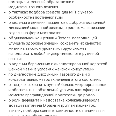
помощью изменений образа жизни и
медикаментозного лечения.
о тактиках подбора средств для МГТ с учётом
особенностей постменопаузы.
о ведении и лечении пациенток с доброкачественной
дисплазией молочной железы, о рисках малигнизации
отдельных форм мастопатии.
об уникальной концепции «Лотос», позволяющей
улучшить здоровье женщин, сохранить их качество
жизни на высоком уровне, которую сможет
использовать любой акушер-гинеколог в рутинной
практике.
о ведении беременных с диагностированной короткой
шейкой матки в условиях женской консультации.
по диагностике дисфункции тазового дна и о
консервативных методах лечения этого состояния.
о том, как сохранить нужный баланс микроорганизмов
и обеспечить необходимый уровень лактофлоры с
момента прегравидарной подготовки до родов.
о роли дефицита и недостатка холекальциферола,
дотации витамина D разным группам пациенток,
тактику подбора схемы в зависимости от анамнеза и
результатов обследования.