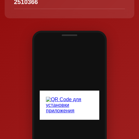
2510366