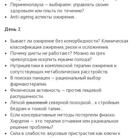
Перименопауза — выбираем: управлять своим
здоровьем или плыть по течению?
Anti-ageing аспекты ожирения.
День 2
Бывает ли ожирение без коморбидности? Клиническая
классификация ожирения, риски и осложнения.
Почему диеты не работают? Можно ли грех
чревоугодия искупить муками голода?
Нутрицевтики в комплексной терапии ожирения и
сопутствующих метаболических расстройств.
В поисках панацеи — рациональный выбор
фармакотерапии.
Физическая активность — против пищевой
распущенности.
Лёгкой
джазовой
северной походкой… к стройным
бёдрам и тонкой талии..
Если консервативные методы потерпели фиаско.
Хирургия — это терапия отчаяния или радикальное
решение проблемы?
Сила в слабости: вкусовые пристрастия как ключи к