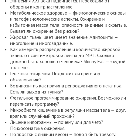
Эпидемия XXI века надвигается. Переходим от
обороны к контрнаступлению.
Метаболическое здоровье — физиологические основы
и патофизиологические аспекты. Ожирение и
избыточная масса тела: опасности видимые и скрытые.
Бывает ли ожирение без рисков?
Жировая ткань: цвет имеет значение. Адипоциты —
многоликие и многозадачные.
Как измерить распределение и количество жировой
ткани: от сантиметровой ленты до МРТ. Сколько
должно быть хорошего человека? Skinny Fat — «худой
толстяк».
Генетика ожирения. Подлежит ли приговор
обжалованию?
Бодипозитив как причина репродуктивного негатива.
Есть ли выход из тупика?
Фетальное программирование ожирения. Возможно ли
переписать программу?
Микробиота кишечника в регуляции массы тела — друг,
враг или случайный прохожий?
Лишние килограммы — почему или для чего?
Психосоматика ожирения.
Подростки с лишним весом — повод бить тревогу.