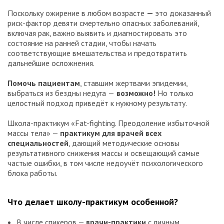
Поскольку ожирение в любом возрасте
—
это доказанный
риск-фактор девяти смертельно опасных заболеваний,
включая рак, важно выявить и диагностировать это
состояние на ранней стадии, чтобы начать
соответствующие вмешательства и предотвратить
дальнейшие осложнения.
Помочь пациентам
, ставшим жертвами эпидемии,
выбраться из бездны недуга
—
возможно!
Но только
целостный подход приведёт к нужному результату.
Школа-практикум «Fat-fighting. Преодоление избыточной
массы тела» —
практикум для врачей всех
специальностей
, дающий методические основы
результативного снижения массы и освещающий самые
частые ошибки, в том числе недоучёт психологического
блока работы.
Что делает школу-практикум особенной?
В числе спикеров —
врачи-практики
с личным